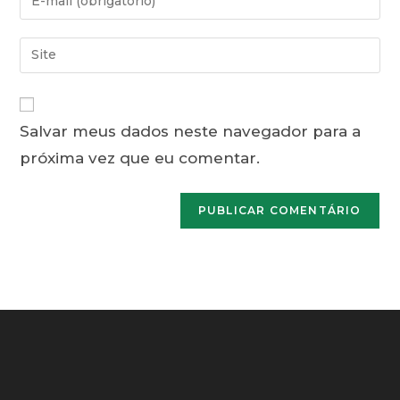
ou
seu
nome
endereço
Digite
de
de
o
usuário
e-
URL
para
mail
do
comentar
para
Salvar meus dados neste navegador para a
seu
comentar
próxima vez que eu comentar.
site
(opcional)