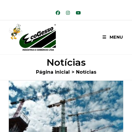
Ir
para
o
conteúdo
MENU
Notícias
Página inicial
>
Notícias