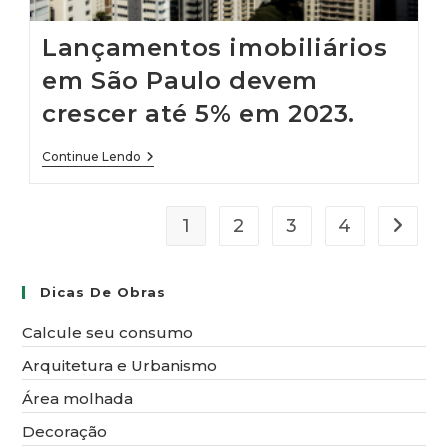
Lançamentos imobiliários
em São Paulo devem
crescer até 5% em 2023.
Lançamentos
Continue Lendo
Imobiliários
Em
São
Paulo
1
2
3
4
Ir para
Devem
Crescer
Até
5%
Dicas De Obras
Em
2023.
Calcule seu consumo
Arquitetura e Urbanismo
Área molhada
Decoração