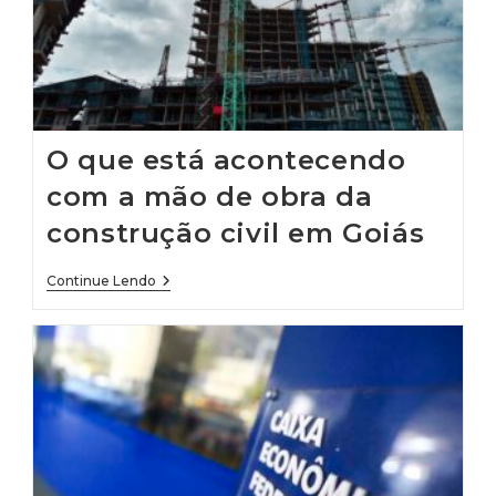
O que está acontecendo
com a mão de obra da
construção civil em Goiás
O
Continue Lendo
Que
Está
Acontecendo
Com
A
Mão
De
Obra
Da
Construção
Civil
Em