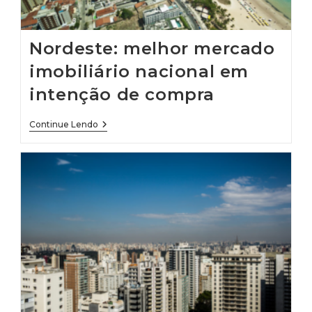
Nordeste: melhor mercado
imobiliário nacional em
intenção de compra
Nordeste:
Continue Lendo
Melhor
Mercado
Imobiliário
Nacional
Em
Intenção
De
Compra