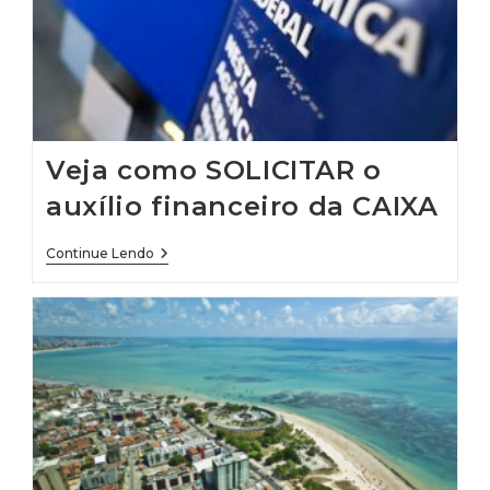
Goiás
Veja como SOLICITAR o
auxílio financeiro da CAIXA
Veja
Continue Lendo
Como
SOLICITAR
O
Auxílio
Financeiro
Da
CAIXA