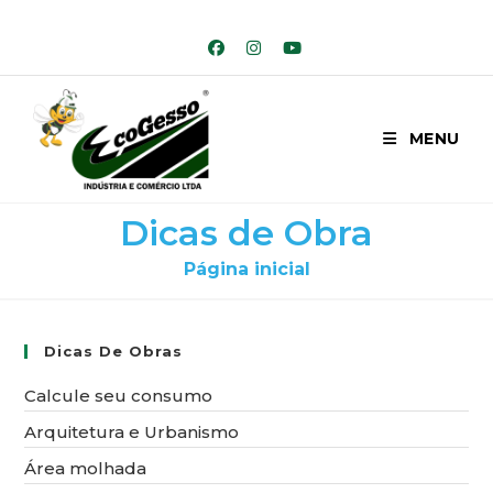
Ir
para
o
conteúdo
MENU
Dicas de Obra
Página inicial
Dicas De Obras
Calcule seu consumo
Arquitetura e Urbanismo
Área molhada