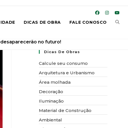
ALTE
IDADE
DICAS DE OBRA
FALE CONOSCO
l desaparecerão no futuro!
Dicas De Obras
PESQ
Calcule seu consumo
Arquitetura e Urbanismo
Área molhada
DO
Decoração
Iluminação
Material de Construção
Ambiental
SITE