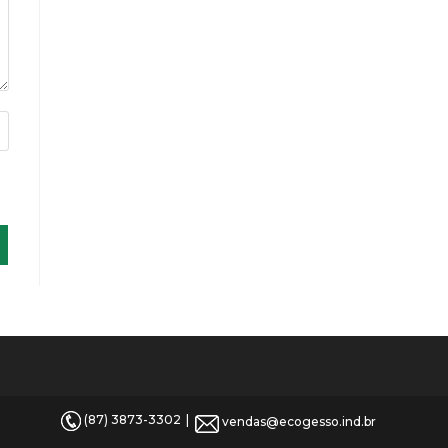
(87) 3873-3302
vendas@ecogesso.ind.br