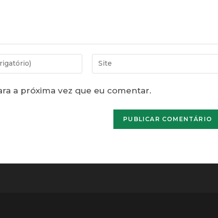
Digite
o
URL
ra a próxima vez que eu comentar.
do
seu
site
(opcional)