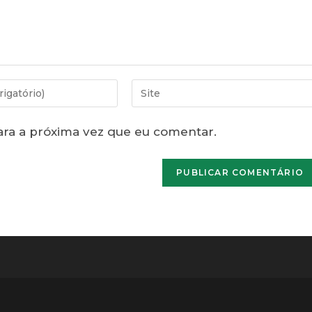
Digite
o
URL
ra a próxima vez que eu comentar.
do
seu
site
(opcional)