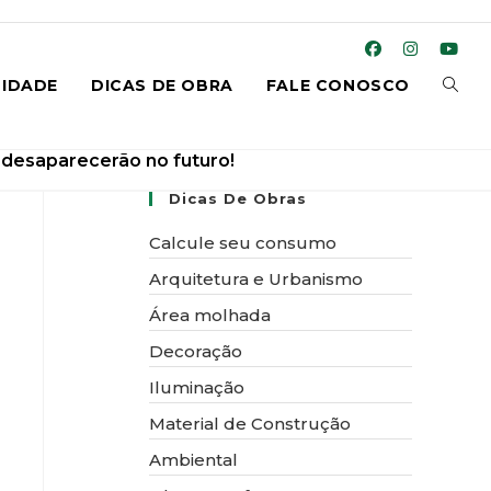
ALTE
IDADE
DICAS DE OBRA
FALE CONOSCO
l desaparecerão no futuro!
Dicas De Obras
PESQ
Calcule seu consumo
Arquitetura e Urbanismo
Área molhada
DO
Decoração
Iluminação
Material de Construção
Ambiental
SITE