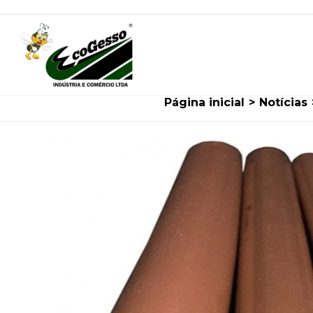
Ir
para
o
conteúdo
image-5
Página inicial
>
Notícias