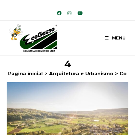
Ir
para
o
conteúdo
MENU
4
Página inicial
>
Arquitetura e Urbanismo
>
Confi