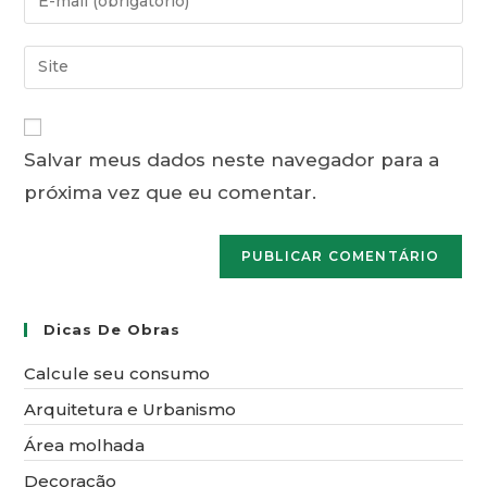
ou
seu
nome
endereço
Digite
de
de
o
usuário
e-
URL
para
mail
do
comentar
para
Salvar meus dados neste navegador para a
seu
comentar
próxima vez que eu comentar.
site
(opcional)
Dicas De Obras
Calcule seu consumo
Arquitetura e Urbanismo
Área molhada
Decoração