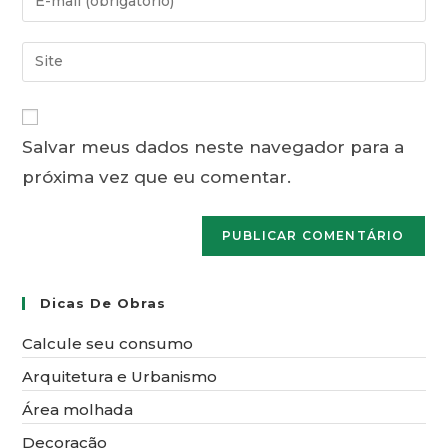
ou
seu
nome
endereço
Digite
de
de
o
usuário
e-
URL
para
mail
do
comentar
para
Salvar meus dados neste navegador para a
seu
comentar
próxima vez que eu comentar.
site
(opcional)
Dicas De Obras
Calcule seu consumo
Arquitetura e Urbanismo
Área molhada
Decoração