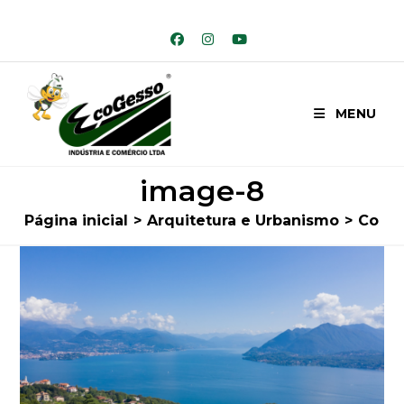
Ir
para
o
conteúdo
MENU
image-8
Página inicial
>
Arquitetura e Urbanismo
>
Confi