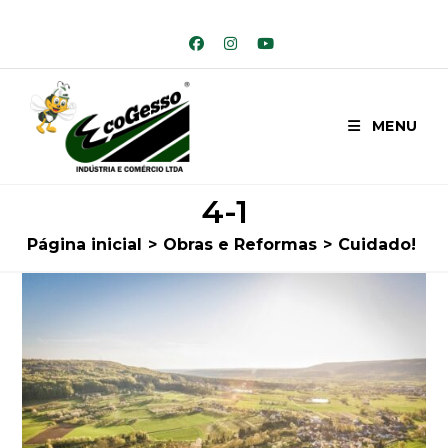
Ir
para
o
conteúdo
MENU
4-1
Página inicial
>
Obras e Reformas
>
Cuidado! Sua