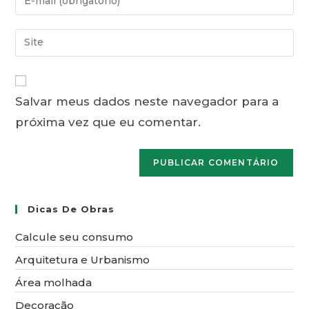
ou
seu
nome
endereço
Digite
de
de
o
usuário
e-
URL
para
mail
do
comentar
para
Salvar meus dados neste navegador para a
seu
comentar
próxima vez que eu comentar.
site
(opcional)
Dicas De Obras
Calcule seu consumo
Arquitetura e Urbanismo
Área molhada
Decoração