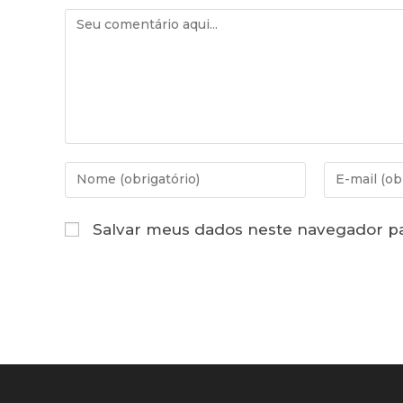
Comentário
Digite
Digite
seu
seu
nome
endereço
Salvar meus dados neste navegador pa
ou
de
nome
e-
de
mail
usuário
para
para
comentar
comentar