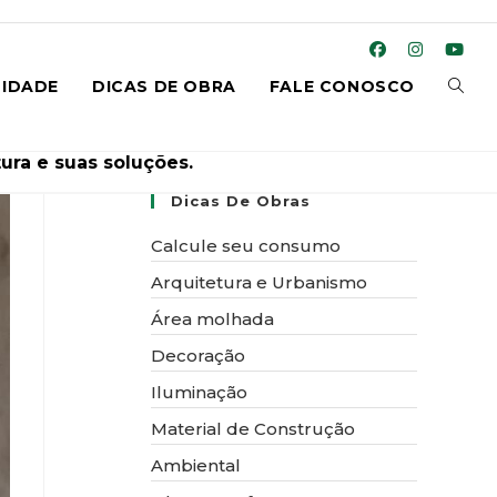
ALTE
IDADE
DICAS DE OBRA
FALE CONOSCO
ura e suas soluções.
Dicas De Obras
PESQ
Calcule seu consumo
Arquitetura e Urbanismo
Área molhada
DO
Decoração
Iluminação
Material de Construção
Ambiental
SITE