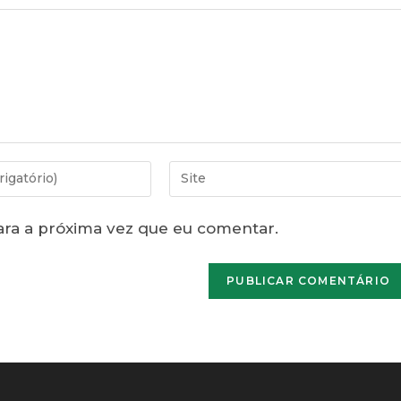
Digite
o
URL
ra a próxima vez que eu comentar.
do
seu
site
(opcional)