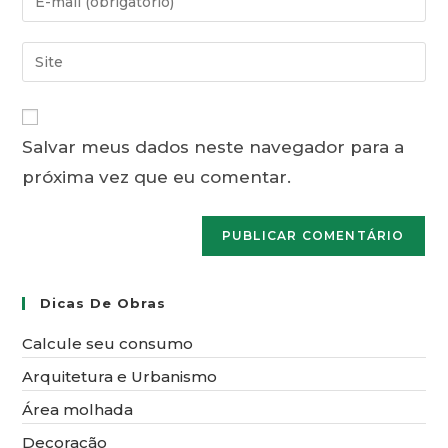
ou
seu
nome
endereço
Digite
de
de
o
usuário
e-
URL
para
mail
do
comentar
para
Salvar meus dados neste navegador para a
seu
comentar
próxima vez que eu comentar.
site
(opcional)
Dicas De Obras
Calcule seu consumo
Arquitetura e Urbanismo
Área molhada
Decoração