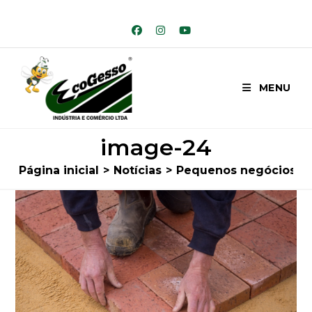
Ir
para
o
conteúdo
MENU
image-24
Página inicial
>
Notícias
>
Pequenos negócios da