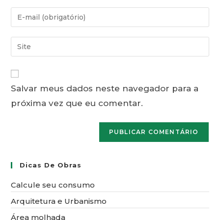
nome
Digite
ou
seu
nome
endereço
Digite
de
de
o
usuário
e-
URL
para
mail
do
comentar
para
Salvar meus dados neste navegador para a
seu
comentar
próxima vez que eu comentar.
site
(opcional)
Dicas De Obras
Calcule seu consumo
Arquitetura e Urbanismo
Área molhada