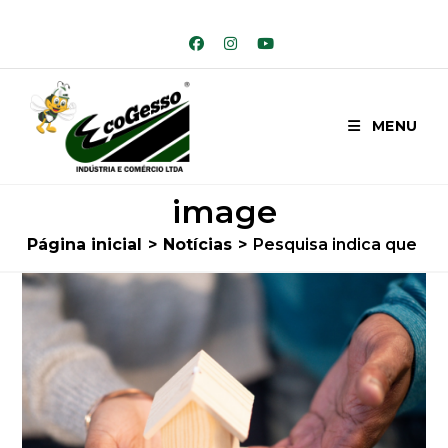
Ir
para
o
conteúdo
MENU
image
Página inicial
>
Notícias
>
Pesquisa indica que 40