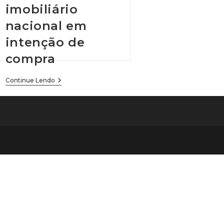
imobiliário
nacional em
intenção de
compra
Nordeste:
Continue Lendo
Melhor
Mercado
Imobiliário
Nacional
Em
Intenção
De
Compra