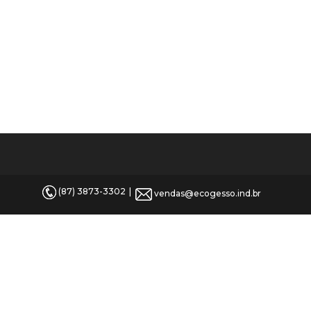
(87) 3873-3302
vendas@ecogesso.ind.br