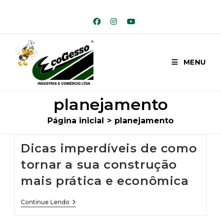
Ir
para
o
conteúdo
MENU
planejamento
Página inicial
>
planejamento
Dicas imperdíveis de como
tornar a sua construção
mais prática e econômica
Dicas
Continue Lendo
Imperdíveis
De