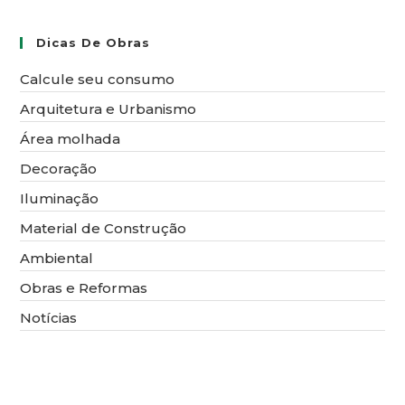
Como
Tornar
A
Dicas De Obras
Sua
Construção
Calcule seu consumo
Mais
Prática
Arquitetura e Urbanismo
E
Econômica
Área molhada
Decoração
Iluminação
Material de Construção
Ambiental
Obras e Reformas
Notícias