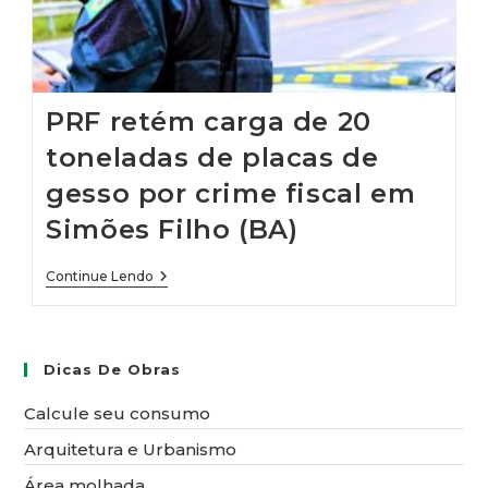
PRF retém carga de 20
toneladas de placas de
gesso por crime fiscal em
Simões Filho (BA)
PRF
Continue Lendo
Retém
Carga
De
20
Toneladas
Dicas De Obras
De
Placas
Calcule seu consumo
De
Gesso
Arquitetura e Urbanismo
Por
Crime
Área molhada
Fiscal