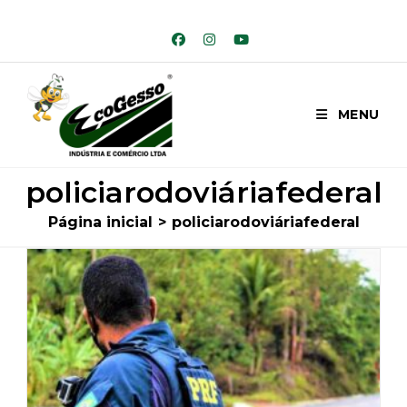
Ir
para
o
conteúdo
MENU
policiarodoviáriafederal
Página inicial
>
policiarodoviáriafederal