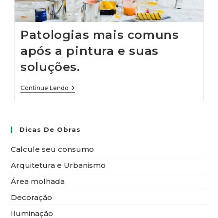
Patologias mais comuns
após a pintura e suas
soluções.
Patologias
Continue Lendo
Mais
Comuns
Após
A
Pintura
Dicas De Obras
E
Suas
Calcule seu consumo
Soluções.
Arquitetura e Urbanismo
Área molhada
Decoração
Iluminação