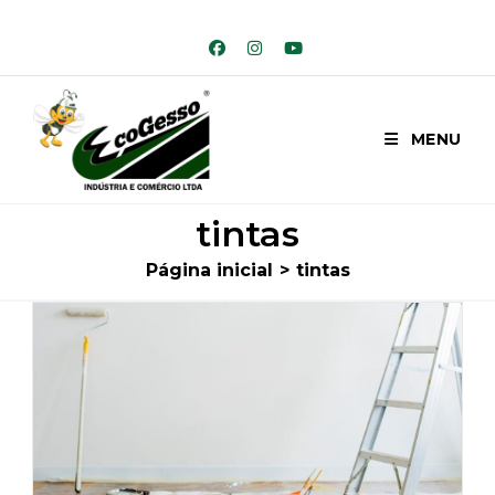
Ir
para
o
conteúdo
MENU
tintas
Página inicial
>
tintas