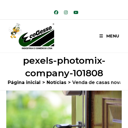
Ir
para
o
conteúdo
MENU
pexels-photomix-
company-101808
Página inicial
>
Notícias
>
Venda de casas novas s