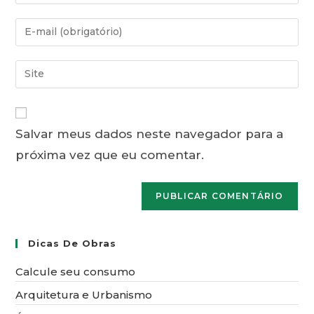
seu
nome
Digite
ou
seu
nome
endereço
Digite
de
de
o
usuário
e-
URL
para
mail
do
comentar
para
Salvar meus dados neste navegador para a
seu
comentar
próxima vez que eu comentar.
site
(opcional)
Dicas De Obras
Calcule seu consumo
Arquitetura e Urbanismo